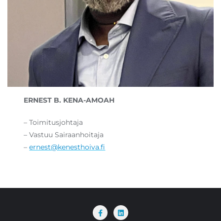
ERNEST B. KENA-AMOAH
– Toimitusjohtaja
– Vastuu Sairaanhoitaja
–
ernest@kenesthoiva.fi