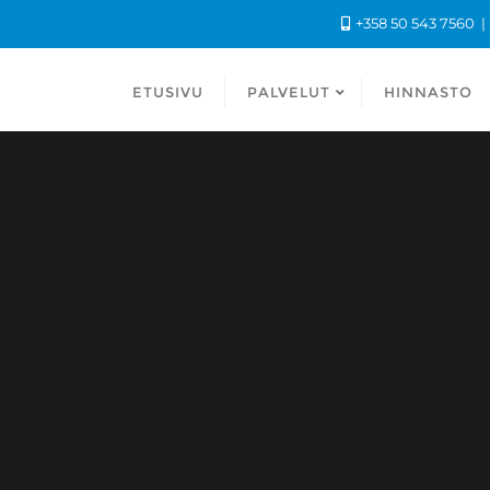
+358 50 543 7560
ETUSIVU
PALVELUT
HINNASTO