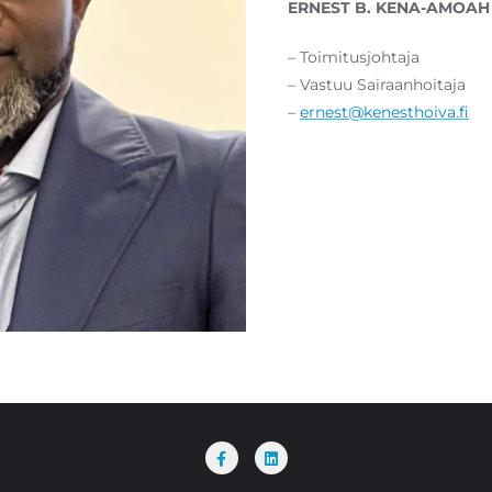
ERNEST B. KENA-AMOAH
– Toimitusjohtaja
– Vastuu Sairaanhoitaja
–
ernest@kenesthoiva.fi